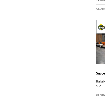
GLOB
Succe
Italvib
suo...
GLOB