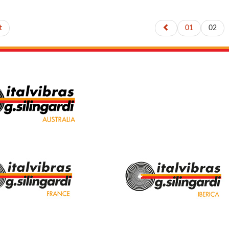
t
01
02