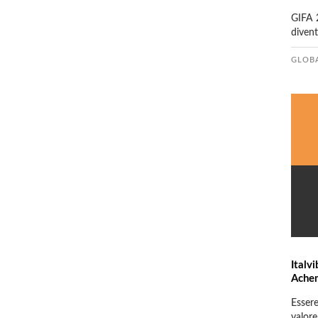
GIFA 2
divent
GLOB
Italv
Ache
Essere
valore