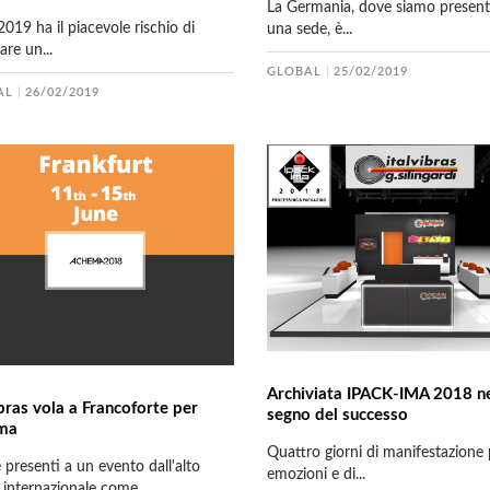
La Germania, dove siamo present
019 ha il piacevole rischio di
una sede, è...
are un...
GLOBAL
25/02/2019
AL
26/02/2019
Archiviata IPACK-IMA 2018 n
ibras vola a Francoforte per
segno del successo
ma
Quattro giorni di manifestazione p
 presenti a un evento dall'alto
emozioni e di...
 internazionale come...