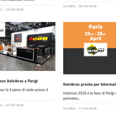
GLOBAL
08/06/2018
AL
13/06/2018
sso Italvibras a Parigi
Italvibras pronta per Interma
ras fa il pieno di visite presso il
Intermat 2018 è la fiera di Parigi
permette...
AL
07/05/2018
GLOBAL
17/04/2018