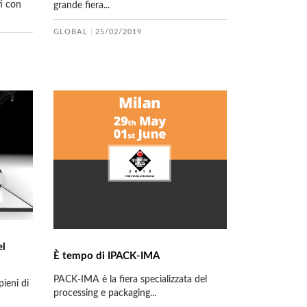
i con
grande fiera...
GLOBAL
25/02/2019
el
È tempo di IPACK-IMA
PACK-IMA è la fiera specializzata del
ieni di
processing e packaging...