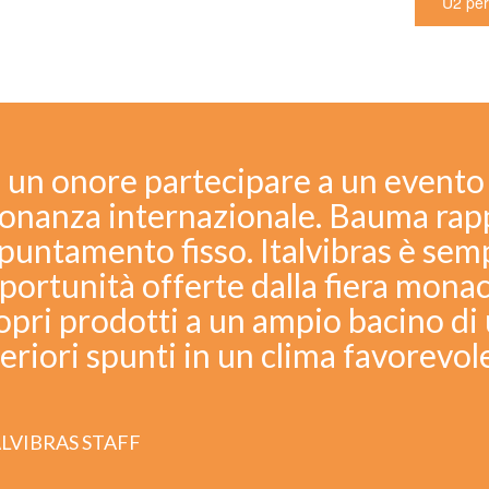
U2 per
È un onore partecipare a un evento 
sonanza internazionale. Bauma rap
puntamento fisso. Italvibras è semp
portunità offerte dalla fiera mona
opri prodotti a un ampio bacino di 
teriori spunti in un clima favorevol
ALVIBRAS STAFF