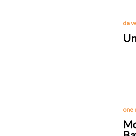
da v
Un
one 
Mo
Ba