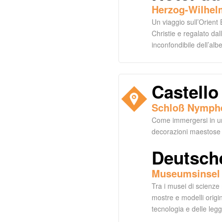
Herzog-Wilhel
Un viaggio sull’Orient
Christie e regalato dal
inconfondibile dell’alb
Castell
Schloß Nymph
Come immergersi in una
decorazioni maestose 
Deutsch
Museumsinsel
Tra i musei di scienze
mostre e modelli origin
tecnologia e delle legg