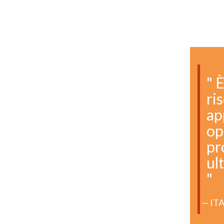
" 
ri
ap
op
pr
ul
"
IT