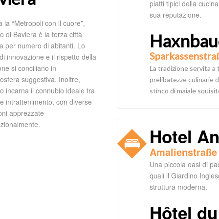
piatti tipici della cu
sua reputazione.
a la “Metropoli con il cuore”,
di Baviera è la terza città
Haxnbau
a per numero di abitanti. Lo
Sparkassenstra
 di innovazione e il rispetto della
one si conciliano in
La tradizione servita a 
osfera suggestiva. Inoltre,
prelibatezze culinarie
 incarna il connubio ideale tra
stinco di maiale squisit
 e intrattenimento, con diverse
ioni apprezzate
azionalmente.
Hotel An
Amalienstraße
Una piccola oasi di pac
quali il Giardino Ingl
struttura moderna.
Hôtel du