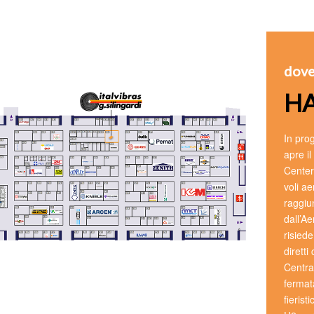
dove
HA
In pro
apre i
Center
voli ae
raggiu
dall’A
risiede
dirett
Centra
fermat
fierist