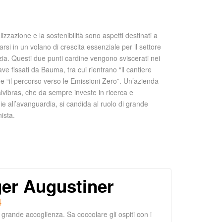
alizzazione e la sostenibilità sono aspetti destinati a
arsi in un volano di crescita essenziale per il settore
lizia. Questi due punti cardine vengono sviscerati nei
ave fissati da Bauma, tra cui rientrano “il cantiere
” e “il percorso verso le Emissioni Zero”. Un’azienda
alvibras, che da sempre investe in ricerca e
ie all’avanguardia, si candida al ruolo di grande
ista.
er Augustiner
4
 grande accoglienza. Sa coccolare gli ospiti con i