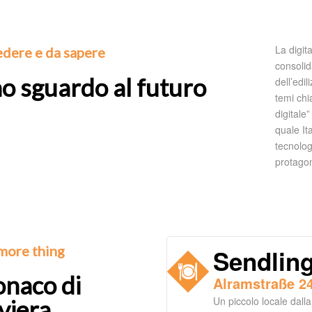
La digit
edere e da sapere
consolid
o sguardo al futuro
dell’edi
temi chi
digitale
quale It
tecnolog
protagon
more thing
Sendling
naco di
Alramstraße 2
Un piccolo locale dalla
viera