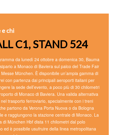
 e chi
LL C1, STAND 524
gramma da lunedì 24 ottobre a domenica 30, Bauma
l sipario a Monaco di Baviera sul palco del Trade Fair
 Messe München. È disponibile un’ampia gamma di
rei con partenza dai principali aeroporti italiani per
ngere la sede dell’evento, a poco più di 30 chilometri
eroporto di Monaco di Baviera. Una valida alternativa
 nel trasporto ferroviario, specialmente con i treni
i che partono da Verona Porta Nuova o da Bologna
le e raggiungono la stazione centrale di Monaco. La
a di München Hbf dista 11 chilometri dal polo
ico ed è possibile usufruire della linea metropolitana