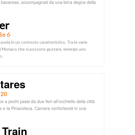
cina bavarese, accompagnati da una birra degna della
er
ße 6
tavola in un contesto caratteristico. Tra le varie
 di Monaco che si possono gustare, emerge uno
o.
tares
 20
e a pochi passi da due fiori all’occhiello della città
ese e la Pinacoteca. Camere confortevoli in una
 Train