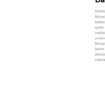
Definit
Monaco 
tedesc
spirito
tradizi
un’atm
Monaco
lavoro
attraz
intern