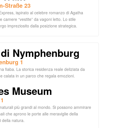
m-Straße 23
 Express, ispirato al celebre romanzo di Agatha
le camere “vestite” da vagoni letto. Lo stile
ergo impreziosito dalla posizione strategica.
o di Nymphenburg
enburg 1
 fiaba. La storica residenza reale deliziata da
e calata in un parco che regala emozioni.
es Museum
 1
 naturali più grandi al mondo. Si possono ammirare
ali che aprono le porte alle meraviglie della
i della natura.