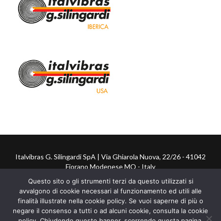
Italvibras G. Silingardi SpA | Via Ghiarola Nuova, 22/26 - 41042
Fiorano Modenese MO - Italy
Questo sito o gli strumenti terzi da questo utilizzati si
Tel. +39 0536 804634 - Fax +39 0536 804720
avvalgono di cookie necessari al funzionamento ed utili alle
finalità illustrate nella cookie policy. Se vuoi saperne di più o
P.I. 00035070366
negare il consenso a tutti o ad alcuni cookie, consulta la cookie
policy. Chiudendo questo banner, scorrendo questa pagina,